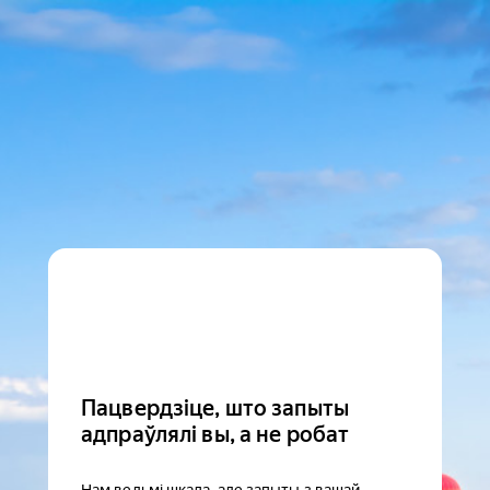
Пацвердзіце, што запыты
адпраўлялі вы, а не робат