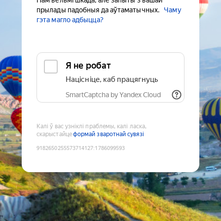
Нам вельмі шкада, але запыты з вашай
прылады падобныя да аўтаматычных.
Чаму
гэта магло адбыцца?
Я не робат
Націсніце, каб працягнуць
SmartCaptcha by Yandex Cloud
Калі ў вас узніклі праблемы, калі ласка,
скарыстайце
формай зваротнай сувязі
9182650255573714127
:
1786099593