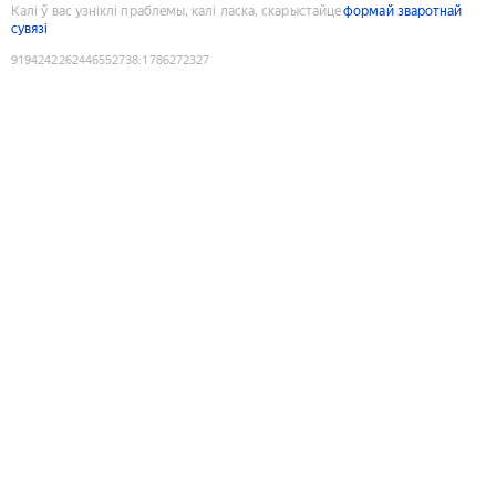
Калі ў вас узніклі праблемы, калі ласка, скарыстайце
формай зваротнай
сувязі
9194242262446552738
:
1786272327