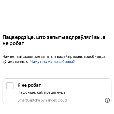
Пацвердзіце, што запыты адпраўлялі вы, а
не робат
Нам вельмі шкада, але запыты з вашай прылады падобныя да
аўтаматычных.
Чаму гэта магло адбыцца?
Я не робат
Націсніце, каб працягнуць
SmartCaptcha by Yandex Cloud