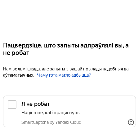
Пацвердзіце, што запыты адпраўлялі вы, а
не робат
Нам вельмі шкада, але запыты з вашай прылады падобныя да
аўтаматычных.
Чаму гэта магло адбыцца?
Я не робат
Націсніце, каб працягнуць
SmartCaptcha by Yandex Cloud