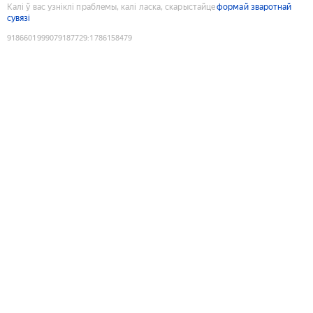
Калі ў вас узніклі праблемы, калі ласка, скарыстайце
формай зваротнай
сувязі
9186601999079187729
:
1786158479