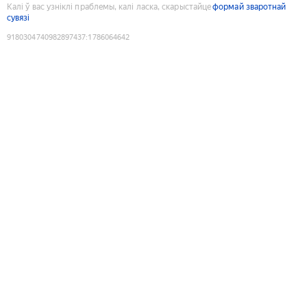
Калі ў вас узніклі праблемы, калі ласка, скарыстайце
формай зваротнай
сувязі
9180304740982897437
:
1786064642