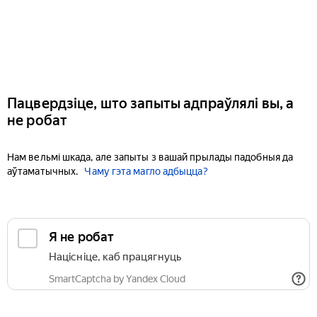
Пацвердзіце, што запыты адпраўлялі вы, а
не робат
Нам вельмі шкада, але запыты з вашай прылады падобныя да
аўтаматычных.
Чаму гэта магло адбыцца?
Я не робат
Націсніце, каб працягнуць
SmartCaptcha by Yandex Cloud