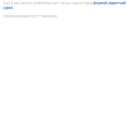
Калі ў вас узніклі праблемы, калі ласка, скарыстайце
формай зваротнай
сувязі
9180353444569875937
:
1786065368