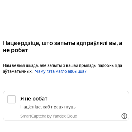
Пацвердзіце, што запыты адпраўлялі вы, а
не робат
Нам вельмі шкада, але запыты з вашай прылады падобныя да
аўтаматычных.
Чаму гэта магло адбыцца?
Я не робат
Націсніце, каб працягнуць
SmartCaptcha by Yandex Cloud