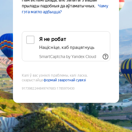
Нам вельмі шкада, але запыты з вашай
прылады падобныя да аўтаматычных.
Чаму
гэта магло адбыцца?
Я не робат
Націсніце, каб працягнуць
SmartCaptcha by Yandex Cloud
Калі ў вас узніклі праблемы, калі ласка,
скарыстайце
формай зваротнай сувязі
9173982244849747683
:
1785970430