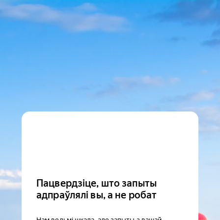
Пацвердзіце, што запыты
адпраўлялі вы, а не робат