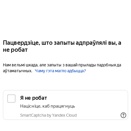
Пацвердзіце, што запыты адпраўлялі вы, а
не робат
Нам вельмі шкада, але запыты з вашай прылады падобныя да
аўтаматычных.
Чаму гэта магло адбыцца?
Я не робат
Націсніце, каб працягнуць
SmartCaptcha by Yandex Cloud