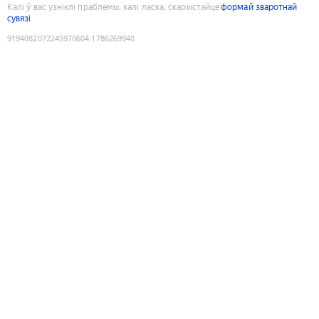
Калі ў вас узніклі праблемы, калі ласка, скарыстайце
формай зваротнай
сувязі
9194082072245970604
:
1786269940