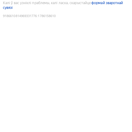
Калі ў вас узніклі праблемы, калі ласка, скарыстайце
формай зваротнай
сувязі
9186610814969331776
:
1786158610