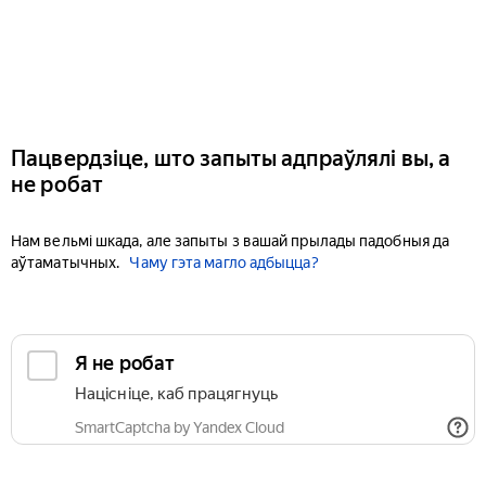
Пацвердзіце, што запыты адпраўлялі вы, а
не робат
Нам вельмі шкада, але запыты з вашай прылады падобныя да
аўтаматычных.
Чаму гэта магло адбыцца?
Я не робат
Націсніце, каб працягнуць
SmartCaptcha by Yandex Cloud