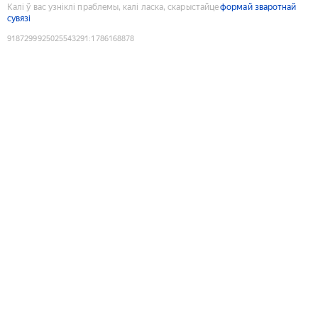
Калі ў вас узніклі праблемы, калі ласка, скарыстайце
формай зваротнай
сувязі
9187299925025543291
:
1786168878