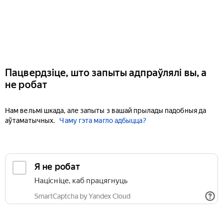
Пацвердзіце, што запыты адпраўлялі вы, а
не робат
Нам вельмі шкада, але запыты з вашай прылады падобныя да
аўтаматычных.
Чаму гэта магло адбыцца?
Я не робат
Націсніце, каб працягнуць
SmartCaptcha by Yandex Cloud