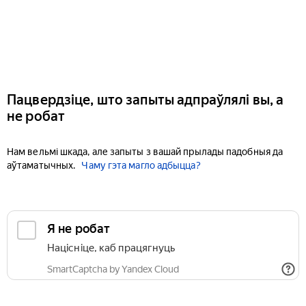
Пацвердзіце, што запыты адпраўлялі вы, а
не робат
Нам вельмі шкада, але запыты з вашай прылады падобныя да
аўтаматычных.
Чаму гэта магло адбыцца?
Я не робат
Націсніце, каб працягнуць
SmartCaptcha by Yandex Cloud