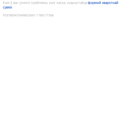
Калі ў вас узніклі праблемы, калі ласка, скарыстайце
формай зваротнай
сувязі
9187869670489633691
:
1786177368