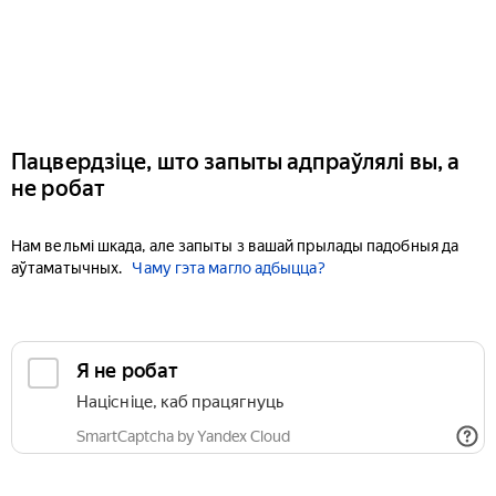
Пацвердзіце, што запыты адпраўлялі вы, а
не робат
Нам вельмі шкада, але запыты з вашай прылады падобныя да
аўтаматычных.
Чаму гэта магло адбыцца?
Я не робат
Націсніце, каб працягнуць
SmartCaptcha by Yandex Cloud