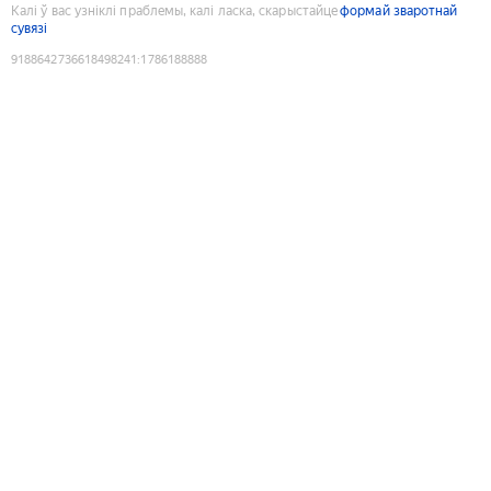
Калі ў вас узніклі праблемы, калі ласка, скарыстайце
формай зваротнай
сувязі
9188642736618498241
:
1786188888