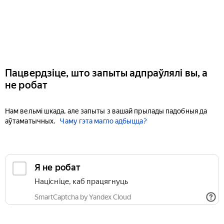
Пацвердзіце, што запыты адпраўлялі вы, а
не робат
Нам вельмі шкада, але запыты з вашай прылады падобныя да
аўтаматычных.
Чаму гэта магло адбыцца?
Я не робат
Націсніце, каб працягнуць
SmartCaptcha by Yandex Cloud