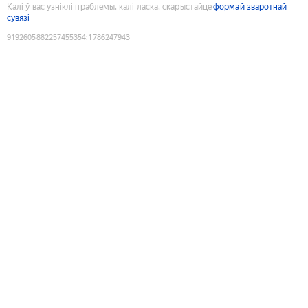
Калі ў вас узніклі праблемы, калі ласка, скарыстайце
формай зваротнай
сувязі
9192605882257455354
:
1786247943