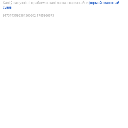
Калі ў вас узніклі праблемы, калі ласка, скарыстайце
формай зваротнай
сувязі
9173743593381360602
:
1785966873