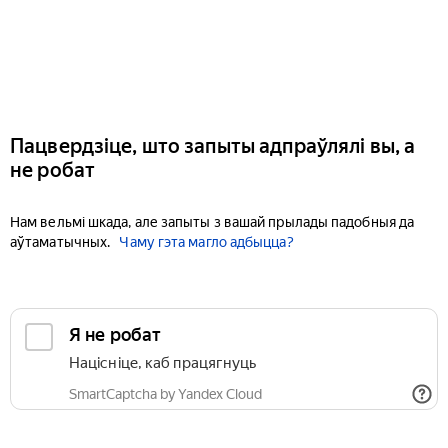
Пацвердзіце, што запыты адпраўлялі вы, а
не робат
Нам вельмі шкада, але запыты з вашай прылады падобныя да
аўтаматычных.
Чаму гэта магло адбыцца?
Я не робат
Націсніце, каб працягнуць
SmartCaptcha by Yandex Cloud