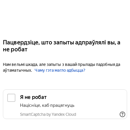
Пацвердзіце, што запыты адпраўлялі вы, а
не робат
Нам вельмі шкада, але запыты з вашай прылады падобныя да
аўтаматычных.
Чаму гэта магло адбыцца?
Я не робат
Націсніце, каб працягнуць
SmartCaptcha by Yandex Cloud