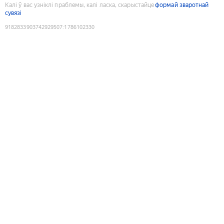
Калі ў вас узніклі праблемы, калі ласка, скарыстайце
формай зваротнай
сувязі
9182833903742929507
:
1786102330