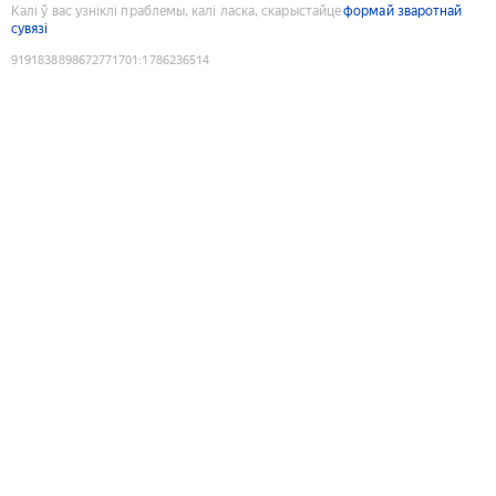
Калі ў вас узніклі праблемы, калі ласка, скарыстайце
формай зваротнай
сувязі
9191838898672771701
:
1786236514