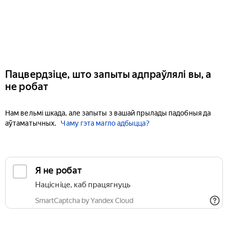
Пацвердзіце, што запыты адпраўлялі вы, а
не робат
Нам вельмі шкада, але запыты з вашай прылады падобныя да
аўтаматычных.
Чаму гэта магло адбыцца?
Я не робат
Націсніце, каб працягнуць
SmartCaptcha by Yandex Cloud