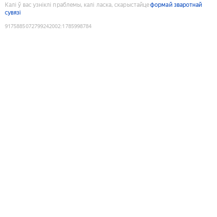
Калі ў вас узніклі праблемы, калі ласка, скарыстайце
формай зваротнай
сувязі
9175885072799242002
:
1785998784