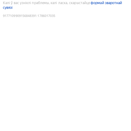
Калі ў вас узніклі праблемы, калі ласка, скарыстайце
формай зваротнай
сувязі
9177109909156848391
:
1786017035