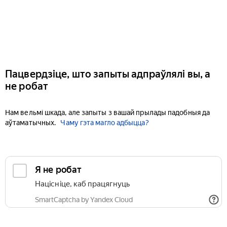
Пацвердзіце, што запыты адпраўлялі вы, а
не робат
Нам вельмі шкада, але запыты з вашай прылады падобныя да
аўтаматычных.
Чаму гэта магло адбыцца?
Я не робат
Націсніце, каб працягнуць
SmartCaptcha by Yandex Cloud