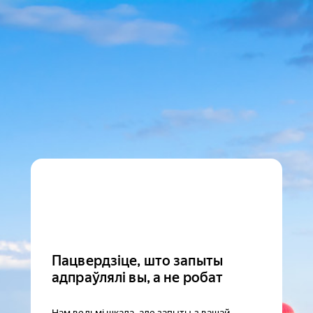
Пацвердзіце, што запыты
адпраўлялі вы, а не робат