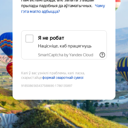
Нам вельмі шкада, але запыты з вашай
прылады падобныя да аўтаматычных.
Чаму
гэта магло адбыцца?
Я не робат
Націсніце, каб працягнуць
SmartCaptcha by Yandex Cloud
Калі ў вас узніклі праблемы, калі ласка,
скарыстайце
формай зваротнай сувязі
9185086565437588690
:
1786135897