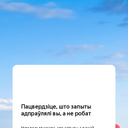
Пацвердзіце, што запыты
адпраўлялі вы, а не робат