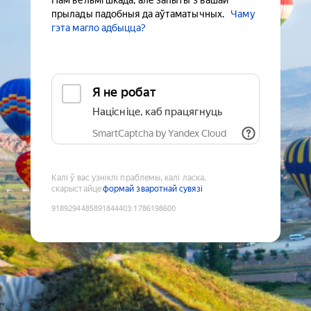
Нам вельмі шкада, але запыты з вашай
прылады падобныя да аўтаматычных.
Чаму
гэта магло адбыцца?
Я не робат
Націсніце, каб працягнуць
SmartCaptcha by Yandex Cloud
Калі ў вас узніклі праблемы, калі ласка,
скарыстайце
формай зваротнай сувязі
9189294485891844403
:
1786198600