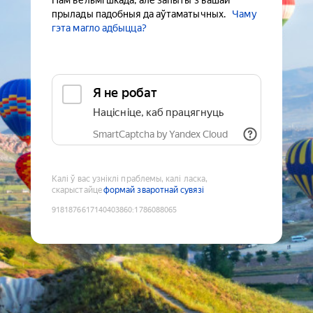
Нам вельмі шкада, але запыты з вашай
прылады падобныя да аўтаматычных.
Чаму
гэта магло адбыцца?
Я не робат
Націсніце, каб працягнуць
SmartCaptcha by Yandex Cloud
Калі ў вас узніклі праблемы, калі ласка,
скарыстайце
формай зваротнай сувязі
9181876617140403860
:
1786088065