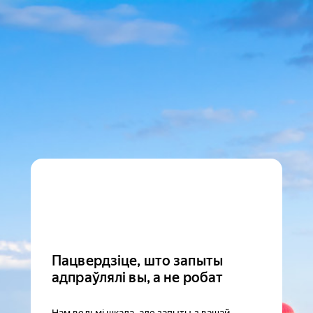
Пацвердзіце, што запыты
адпраўлялі вы, а не робат