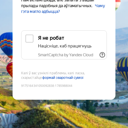
Нам вельмі шкада, але запыты з вашай
прылады падобныя да аўтаматычных.
Чаму
гэта магло адбыцца?
Я не робат
Націсніце, каб працягнуць
SmartCaptcha by Yandex Cloud
Калі ў вас узніклі праблемы, калі ласка,
скарыстайце
формай зваротнай сувязі
9175164341050092838
:
1785988044