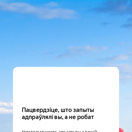
Пацвердзіце, што запыты
адпраўлялі вы, а не робат