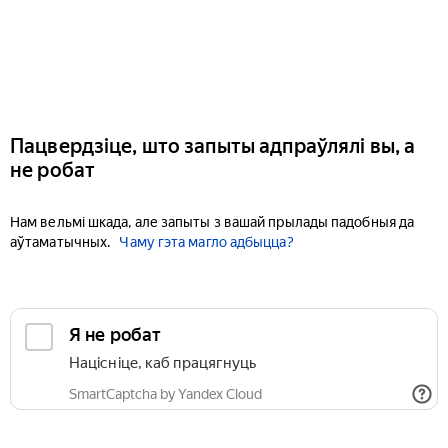
Пацвердзіце, што запыты адпраўлялі вы, а
не робат
Нам вельмі шкада, але запыты з вашай прылады падобныя да
аўтаматычных.
Чаму гэта магло адбыцца?
Я не робат
Націсніце, каб працягнуць
SmartCaptcha by Yandex Cloud