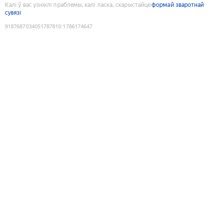
Калі ў вас узніклі праблемы, калі ласка, скарыстайце
формай зваротнай
сувязі
9187687034051787810
:
1786174647