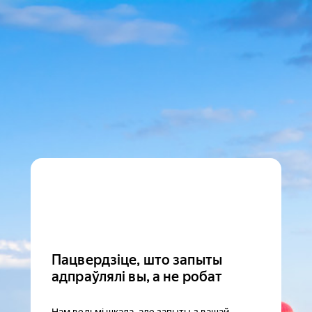
Пацвердзіце, што запыты
адпраўлялі вы, а не робат