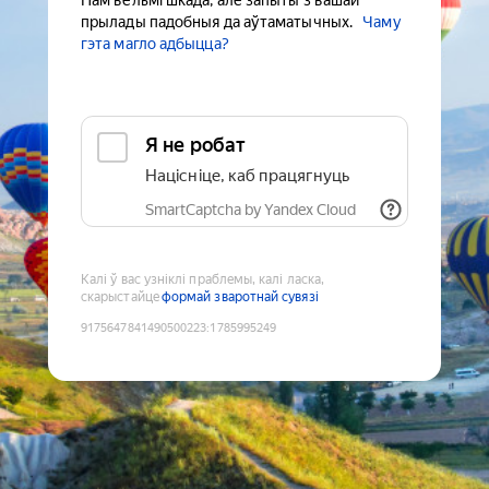
Нам вельмі шкада, але запыты з вашай
прылады падобныя да аўтаматычных.
Чаму
гэта магло адбыцца?
Я не робат
Націсніце, каб працягнуць
SmartCaptcha by Yandex Cloud
Калі ў вас узніклі праблемы, калі ласка,
скарыстайце
формай зваротнай сувязі
9175647841490500223
:
1785995249