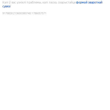
Калі ў вас узніклі праблемы, калі ласка, скарыстайце
формай зваротнай
сувязі
9179830213600380748
:
1786057571