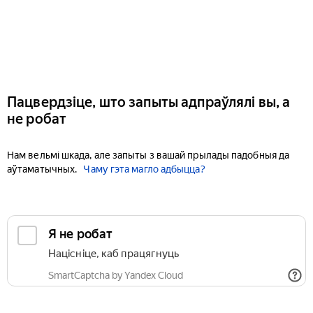
Пацвердзіце, што запыты адпраўлялі вы, а
не робат
Нам вельмі шкада, але запыты з вашай прылады падобныя да
аўтаматычных.
Чаму гэта магло адбыцца?
Я не робат
Націсніце, каб працягнуць
SmartCaptcha by Yandex Cloud