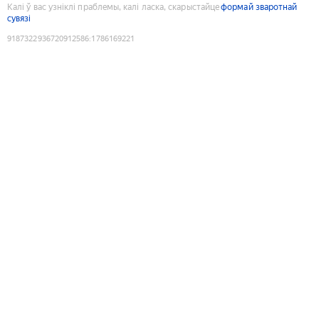
Калі ў вас узніклі праблемы, калі ласка, скарыстайце
формай зваротнай
сувязі
9187322936720912586
:
1786169221