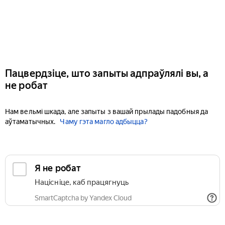
Пацвердзіце, што запыты адпраўлялі вы, а
не робат
Нам вельмі шкада, але запыты з вашай прылады падобныя да
аўтаматычных.
Чаму гэта магло адбыцца?
Я не робат
Націсніце, каб працягнуць
SmartCaptcha by Yandex Cloud