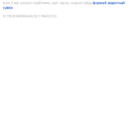
Калі ў вас узніклі праблемы, калі ласка, скарыстайце
формай зваротнай
сувязі
9179530368982648230
:
1786053103