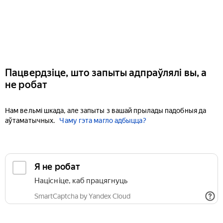
Пацвердзіце, што запыты адпраўлялі вы, а
не робат
Нам вельмі шкада, але запыты з вашай прылады падобныя да
аўтаматычных.
Чаму гэта магло адбыцца?
Я не робат
Націсніце, каб працягнуць
SmartCaptcha by Yandex Cloud