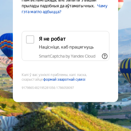
Нам вельмі шкада, але запыты з вашай
прылады падобныя да аўтаматычных.
Чаму
гэта магло адбыцца?
Я не робат
Націсніце, каб працягнуць
SmartCaptcha by Yandex Cloud
Калі ў вас узніклі праблемы, калі ласка,
скарыстайце
формай зваротнай сувязі
9179865482195281056
:
1786058097