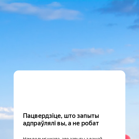
Пацвердзіце, што запыты
адпраўлялі вы, а не робат