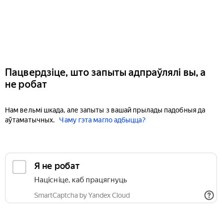
Пацвердзіце, што запыты адпраўлялі вы, а
не робат
Нам вельмі шкада, але запыты з вашай прылады падобныя да
аўтаматычных.
Чаму гэта магло адбыцца?
Я не робат
Націсніце, каб працягнуць
SmartCaptcha by Yandex Cloud