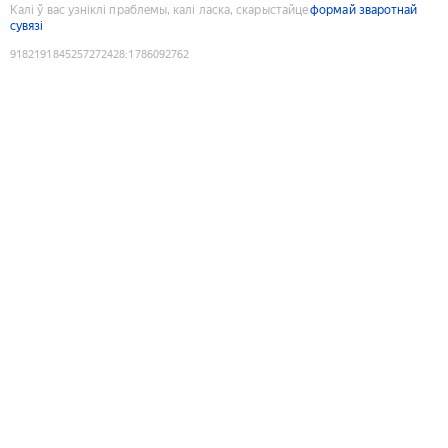
Калі ў вас узніклі праблемы, калі ласка, скарыстайце
формай зваротнай
сувязі
9182191845257272428
:
1786092762