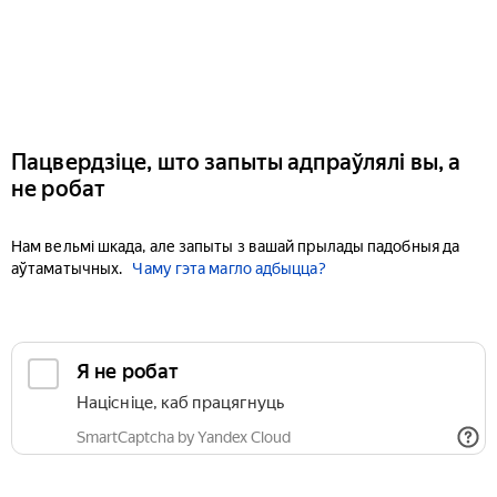
Пацвердзіце, што запыты адпраўлялі вы, а
не робат
Нам вельмі шкада, але запыты з вашай прылады падобныя да
аўтаматычных.
Чаму гэта магло адбыцца?
Я не робат
Націсніце, каб працягнуць
SmartCaptcha by Yandex Cloud