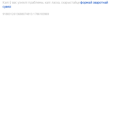
Калі ў вас узніклі праблемы, калі ласка, скарыстайце
формай зваротнай
сувязі
9188312613688074813
:
1786183969