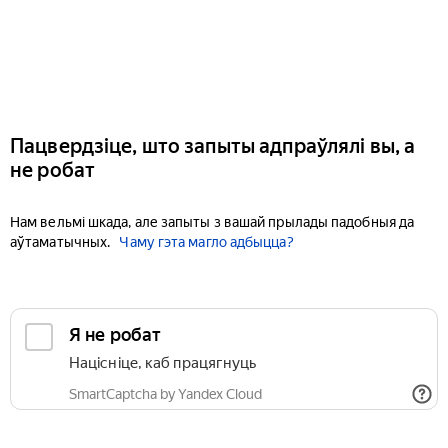
Пацвердзіце, што запыты адпраўлялі вы, а
не робат
Нам вельмі шкада, але запыты з вашай прылады падобныя да
аўтаматычных.
Чаму гэта магло адбыцца?
Я не робат
Націсніце, каб працягнуць
SmartCaptcha by Yandex Cloud