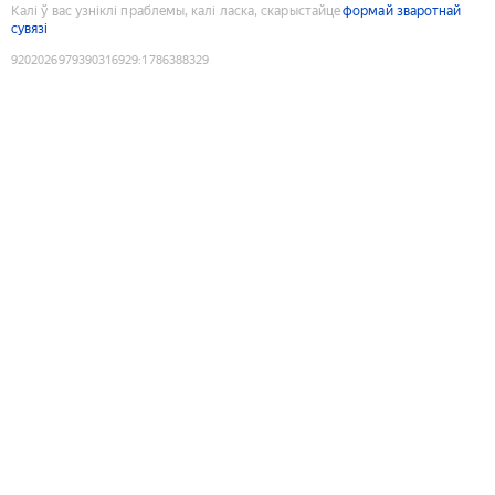
Калі ў вас узніклі праблемы, калі ласка, скарыстайце
формай зваротнай
сувязі
9202026979390316929
:
1786388329