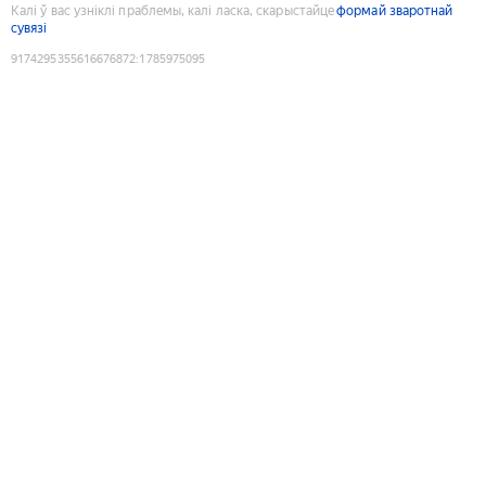
Калі ў вас узніклі праблемы, калі ласка, скарыстайце
формай зваротнай
сувязі
9174295355616676872
:
1785975095