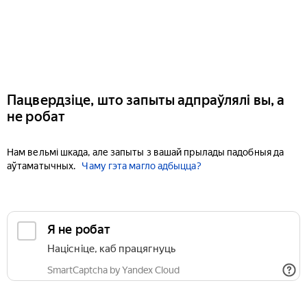
Пацвердзіце, што запыты адпраўлялі вы, а
не робат
Нам вельмі шкада, але запыты з вашай прылады падобныя да
аўтаматычных.
Чаму гэта магло адбыцца?
Я не робат
Націсніце, каб працягнуць
SmartCaptcha by Yandex Cloud