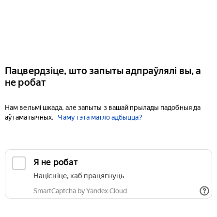
Пацвердзіце, што запыты адпраўлялі вы, а
не робат
Нам вельмі шкада, але запыты з вашай прылады падобныя да
аўтаматычных.
Чаму гэта магло адбыцца?
Я не робат
Націсніце, каб працягнуць
SmartCaptcha by Yandex Cloud