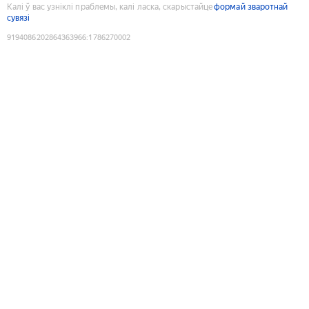
Калі ў вас узніклі праблемы, калі ласка, скарыстайце
формай зваротнай
сувязі
9194086202864363966
:
1786270002