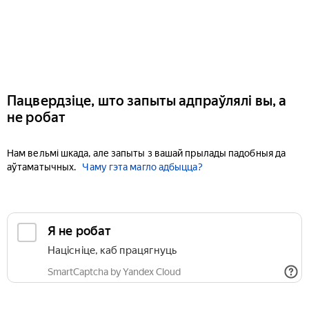
Пацвердзіце, што запыты адпраўлялі вы, а
не робат
Нам вельмі шкада, але запыты з вашай прылады падобныя да
аўтаматычных.
Чаму гэта магло адбыцца?
Я не робат
Націсніце, каб працягнуць
SmartCaptcha by Yandex Cloud