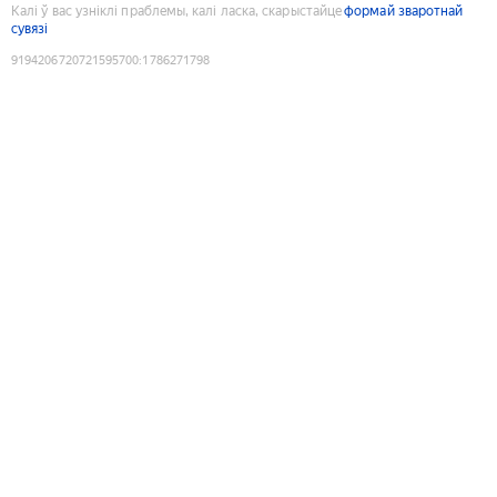
Калі ў вас узніклі праблемы, калі ласка, скарыстайце
формай зваротнай
сувязі
9194206720721595700
:
1786271798