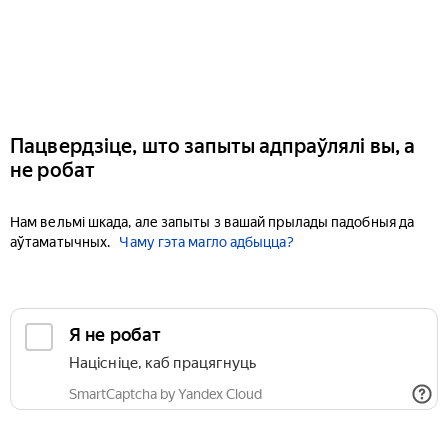
Пацвердзіце, што запыты адпраўлялі вы, а
не робат
Нам вельмі шкада, але запыты з вашай прылады падобныя да
аўтаматычных.
Чаму гэта магло адбыцца?
Я не робат
Націсніце, каб працягнуць
SmartCaptcha by Yandex Cloud