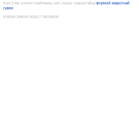
Калі ў вас узніклі праблемы, калі ласка, скарыстайце
формай зваротнай
сувязі
9195081289544136263
:
1786284830