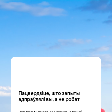
Пацвердзіце, што запыты
адпраўлялі вы, а не робат