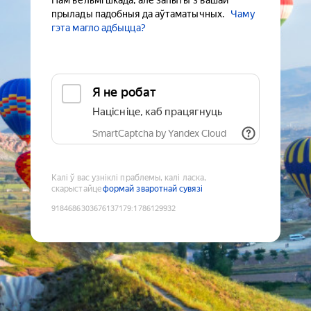
Нам вельмі шкада, але запыты з вашай
прылады падобныя да аўтаматычных.
Чаму
гэта магло адбыцца?
Я не робат
Націсніце, каб працягнуць
SmartCaptcha by Yandex Cloud
Калі ў вас узніклі праблемы, калі ласка,
скарыстайце
формай зваротнай сувязі
9184686303676137179
:
1786129932