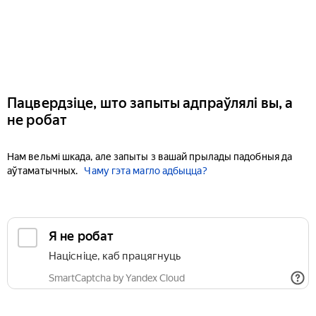
Пацвердзіце, што запыты адпраўлялі вы, а
не робат
Нам вельмі шкада, але запыты з вашай прылады падобныя да
аўтаматычных.
Чаму гэта магло адбыцца?
Я не робат
Націсніце, каб працягнуць
SmartCaptcha by Yandex Cloud