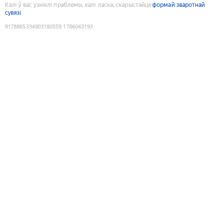
Калі ў вас узніклі праблемы, калі ласка, скарыстайце
формай зваротнай
сувязі
9178865334903180559
:
1786043193