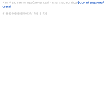
Калі ў вас узніклі праблемы, калі ласка, скарыстайце
формай зваротнай
сувязі
9188834058889510137
:
1786191739