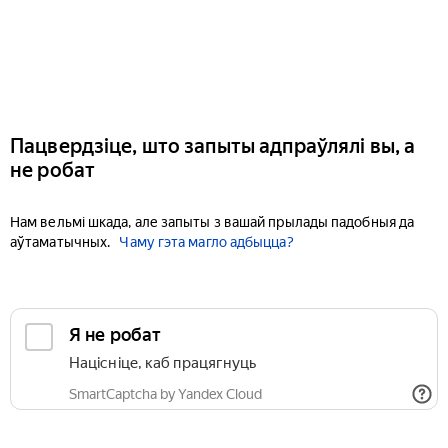
Пацвердзіце, што запыты адпраўлялі вы, а
не робат
Нам вельмі шкада, але запыты з вашай прылады падобныя да
аўтаматычных.
Чаму гэта магло адбыцца?
Я не робат
Націсніце, каб працягнуць
SmartCaptcha by Yandex Cloud