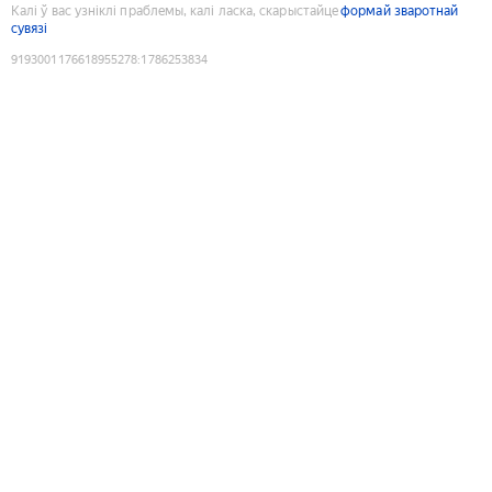
Калі ў вас узніклі праблемы, калі ласка, скарыстайце
формай зваротнай
сувязі
9193001176618955278
:
1786253834