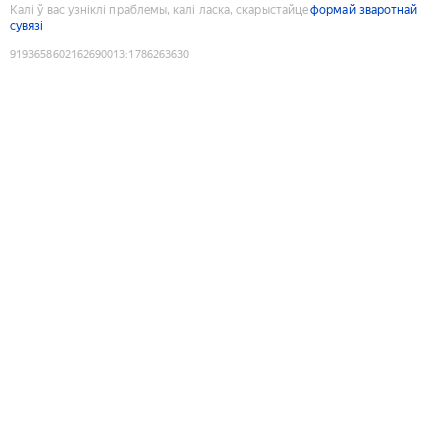
Калі ў вас узніклі праблемы, калі ласка, скарыстайце
формай зваротнай
сувязі
9193658602162690013
:
1786263630