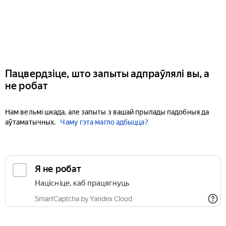
Пацвердзіце, што запыты адпраўлялі вы, а
не робат
Нам вельмі шкада, але запыты з вашай прылады падобныя да
аўтаматычных.
Чаму гэта магло адбыцца?
Я не робат
Націсніце, каб працягнуць
SmartCaptcha by Yandex Cloud