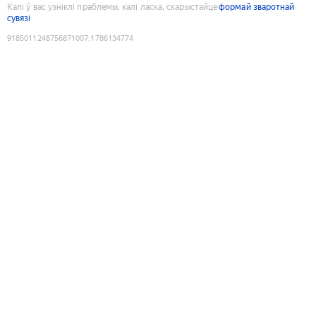
Калі ў вас узніклі праблемы, калі ласка, скарыстайце
формай зваротнай
сувязі
9185011248756871007
:
1786134774