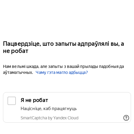
Пацвердзіце, што запыты адпраўлялі вы, а
не робат
Нам вельмі шкада, але запыты з вашай прылады падобныя да
аўтаматычных.
Чаму гэта магло адбыцца?
Я не робат
Націсніце, каб працягнуць
SmartCaptcha by Yandex Cloud