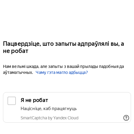
Пацвердзіце, што запыты адпраўлялі вы, а
не робат
Нам вельмі шкада, але запыты з вашай прылады падобныя да
аўтаматычных.
Чаму гэта магло адбыцца?
Я не робат
Націсніце, каб працягнуць
SmartCaptcha by Yandex Cloud