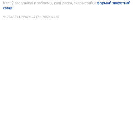
Калі ў вас узніклі праблемы, калі ласка, скарыстайце
формай зваротнай
сувязі
9176485412994962417
:
1786007730