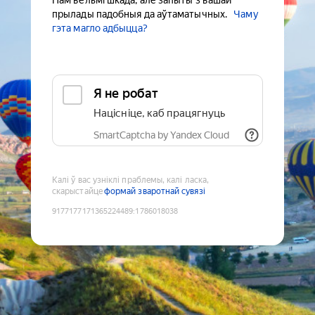
Нам вельмі шкада, але запыты з вашай
прылады падобныя да аўтаматычных.
Чаму
гэта магло адбыцца?
Я не робат
Націсніце, каб працягнуць
SmartCaptcha by Yandex Cloud
Калі ў вас узніклі праблемы, калі ласка,
скарыстайце
формай зваротнай сувязі
9177177171365224489
:
1786018038