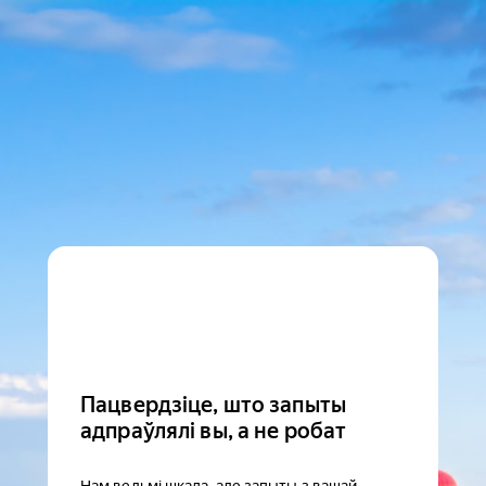
Пацвердзіце, што запыты
адпраўлялі вы, а не робат