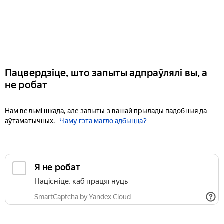
Пацвердзіце, што запыты адпраўлялі вы, а
не робат
Нам вельмі шкада, але запыты з вашай прылады падобныя да
аўтаматычных.
Чаму гэта магло адбыцца?
Я не робат
Націсніце, каб працягнуць
SmartCaptcha by Yandex Cloud