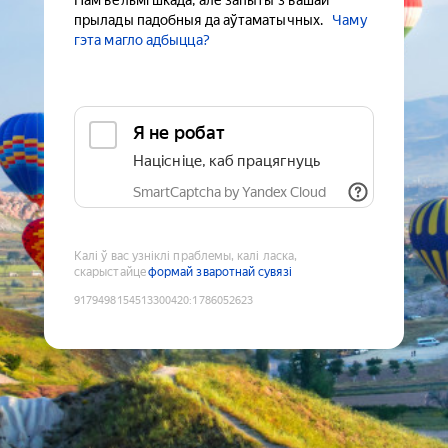
Нам вельмі шкада, але запыты з вашай
прылады падобныя да аўтаматычных.
Чаму
гэта магло адбыцца?
Я не робат
Націсніце, каб працягнуць
SmartCaptcha by Yandex Cloud
Калі ў вас узніклі праблемы, калі ласка,
скарыстайце
формай зваротнай сувязі
9179498154513300420
:
1786052623