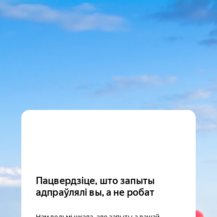
Пацвердзіце, што запыты
адпраўлялі вы, а не робат