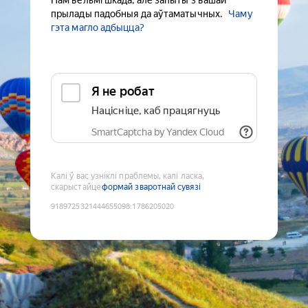
Нам вельмі шкада, але запыты з вашай
прылады падобныя да аўтаматычных.
Чаму
гэта магло адбыцца?
Я не робат
Націсніце, каб працягнуць
SmartCaptcha by Yandex Cloud
Калі ў вас узніклі праблемы, калі ласка,
скарыстайце
формай зваротнай сувязі
9189725321444655098
:
1786205020