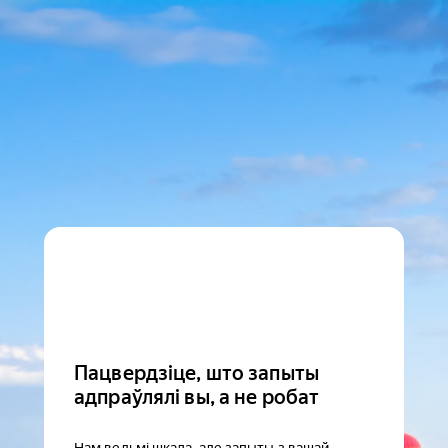
Пацвердзіце, што запыты
адпраўлялі вы, а не робат