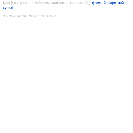
Калі ў вас узніклі праблемы, калі ласка, скарыстайце
формай зваротнай
сувязі
9173932146204378925
:
1785969683