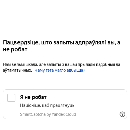
Пацвердзіце, што запыты адпраўлялі вы, а
не робат
Нам вельмі шкада, але запыты з вашай прылады падобныя да
аўтаматычных.
Чаму гэта магло адбыцца?
Я не робат
Націсніце, каб працягнуць
SmartCaptcha by Yandex Cloud