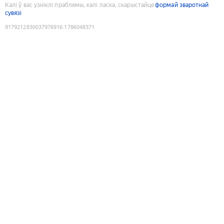
Калі ў вас узніклі праблемы, калі ласка, скарыстайце
формай зваротнай
сувязі
9179212830037976916
:
1786048371