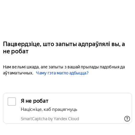
Пацвердзіце, што запыты адпраўлялі вы, а
не робат
Нам вельмі шкада, але запыты з вашай прылады падобныя да
аўтаматычных.
Чаму гэта магло адбыцца?
Я не робат
Націсніце, каб працягнуць
SmartCaptcha by Yandex Cloud