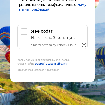
Нам вельмі шкада, але запыты з вашай
прылады падобныя да аўтаматычных.
Чаму
гэта магло адбыцца?
Я не робат
Націсніце, каб працягнуць
SmartCaptcha by Yandex Cloud
Калі ў вас узніклі праблемы, калі ласка,
скарыстайце
формай зваротнай сувязі
9186163208914655885
:
1786151940