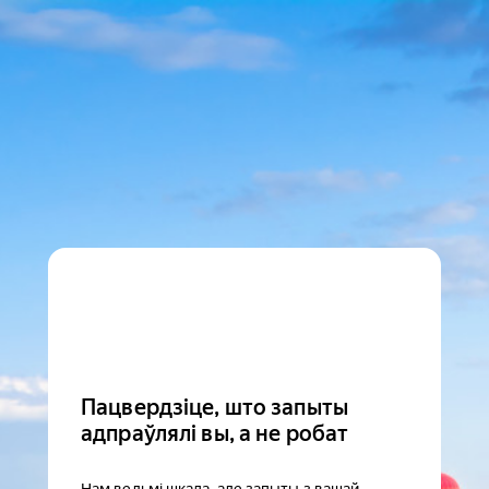
Пацвердзіце, што запыты
адпраўлялі вы, а не робат