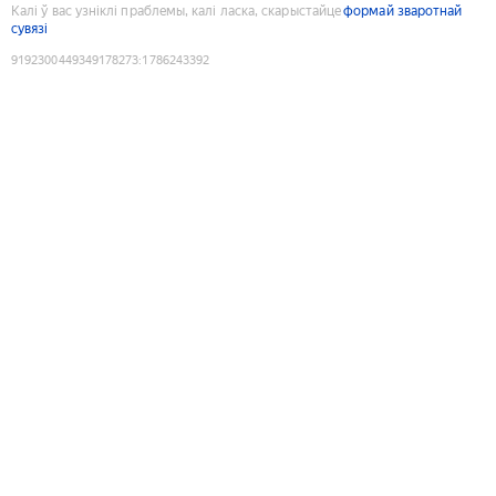
Калі ў вас узніклі праблемы, калі ласка, скарыстайце
формай зваротнай
сувязі
9192300449349178273
:
1786243392