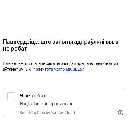
Пацвердзіце, што запыты адпраўлялі вы, а
не робат
Нам вельмі шкада, але запыты з вашай прылады падобныя да
аўтаматычных.
Чаму гэта магло адбыцца?
Я не робат
Націсніце, каб працягнуць
SmartCaptcha by Yandex Cloud