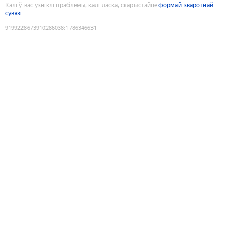
Калі ў вас узніклі праблемы, калі ласка, скарыстайце
формай зваротнай
сувязі
9199228673910286038
:
1786346631