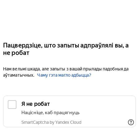
Пацвердзіце, што запыты адпраўлялі вы, а
не робат
Нам вельмі шкада, але запыты з вашай прылады падобныя да
аўтаматычных.
Чаму гэта магло адбыцца?
Я не робат
Націсніце, каб працягнуць
SmartCaptcha by Yandex Cloud